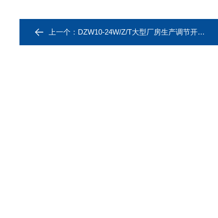
上一个：
DZW10-24W/Z/T大型厂房生产调节开关型电动执行器