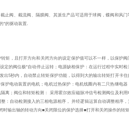
、截止阀、截流阀、隔膜阀、其派生产品可适用于球阀，蝶阀和风门
*的驱动装置.
定保护转矩，且打开方向和关闭方向的设定保护值可以不一样，以保护阀
设定的阀位极*自动停止运转；
电源缺相保护：在运行过程中实时检
发出5秒内，自动禁止转矩保护功能，以得到大的输出转矩打开卡住
警保护电动装置的电机；
电机过热保护：电机线圈内有二只热继电器
电隔离；
阀位和转矩检测： 采用霍尔效应磁脉冲信号检测阀位及利用
调整：自动检测接入的三相电源相序， 并经逻辑运算自动调整相序，
关闭时输出轴的转动方向
■关闭限位的保护选择
■打开和关闭操作的转