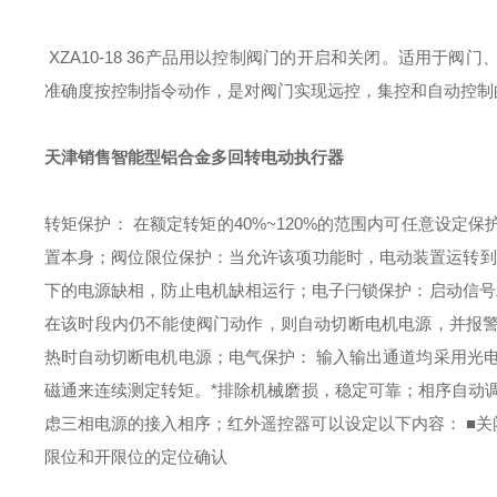
XZA10-18 36
产品用以控制阀门的开启和关闭。适用于阀门
准确度按控制指令动作，是对阀门实现远控，集控和自动控制的
天津销售智能型铝合金多回转电动执行器
转矩保护： 在额定转矩的40%~120%的范围内可任意设
置本身；
阀位限位保护：当允许该项功能时，电动装置运转到
下的电源缺相，防止电机缺相运行；
电子闩锁保护：启动信号
在该时段内仍不能使阀门动作，则自动切断电机电源，并报
热时自动切断电机电源；
电气保护： 输入输出通道均采用光
磁通来连续测定转矩。*排除机械磨损，稳定可靠；
相序自动
虑三相电源的接入相序；
红外遥控器可以设定以下内容：
■
限位和开限位的定位确认