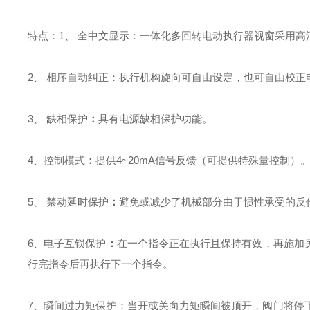
特点：1、 全中文显示：
一体化多回转电动执行器视窗采用
2、 相序自动纠正：
执行机构旋向可自由设定，也可自由校
3、 缺相保护
：
具有电源缺相保护功能。
4、控制模式
：
提供4~20mA信号反馈（可提供特殊量控制
5、 禁动延时保护
：
避免或减少了机械部分由于惯性承受的反
6、电子互锁保护
：
在一个指令正在执行且保持有效，再施加
行完指令后再执行下一个指令。
7、瞬间过力矩保护：
当开或关向力矩瞬间被顶开，阀门将停