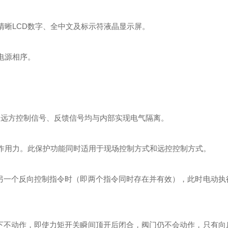
高清晰LCD数字、全中文及标示符液晶显示屏。
正电源相序。
）。远方控制信号、反馈信号均与内部实现电气隔离。
作用力。此保护功能同时适用于现场控制方式和远控控制方式。
另一个反向控制指令时（即两个指令同时存在并有效），此时电动执
下不动作，即使力矩开关瞬间顶开后闭合，阀门仍不会动作，只有向