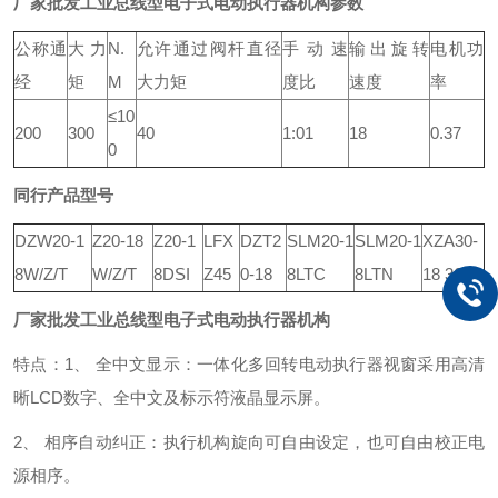
厂家批发工业总线型电子式电动执行器机构
参数
公称通
大力
N.
允许通过阀杆直径
手动速
输出旋转
电机功
经
矩
M
大力矩
度比
速度
率
≤10
200
300
40
1:01
18
0.37
0
同行产品型号
DZW20-1
Z20-18
Z20-1
LFX
DZT2
SLM20-1
SLM20-1
XZA30-
8W/Z/T
W/Z/T
8DSI
Z45
0-18
8LTC
8LTN
18 36
厂家批发工业总线型电子式电动执行器机构
特点：1、 全中文显示：
一体化多回转电动执行器视窗采用高清
晰LCD数字、全中文及标示符液晶显示屏。
2、 相序自动纠正：
执行机构旋向可自由设定，也可自由校正电
源相序。