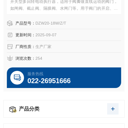
开关型多回转电动执行器，适用于阀瓣做直线运动的阀门，
如闸阀、截止阀、隔膜阀、水闸门等。用于阀门的开启、关
闭或调节，是对阀门实现远控、集控和自控的驱动装置。他
们具有功能全、性能可靠、控制系统、体积小、重量轻、使
产品型号：
DZW20-18W/Z/T
用维护方便等特点。广泛用于电力、冶金、石油、化工、造
更新时间：
2025-09-07
纸、污水处理等部门。
厂商性质：
生产厂家
浏览次数：
254
服务热线
022-26951666
产品分类