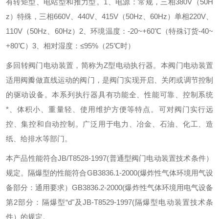
有转矩型、电站型和推力型。
1、电源：常规，三相380V（50H
z）
特殊，三相660V、440V、415V（50Hz、60Hz）
单相220V、
110V（50Hz、60Hz）
2、环境温度：-20~+60℃（特殊订货-40~
+80℃）
3、相对湿度：≤95%（25℃时）
多回转阀门电动装置，简称为Z型电动执行器。本阀门电动装置
适用阀瓣做直线运动的阀门，是阀门实现开启、关闭或调节控制
的驱动设备。本系列执行器具有功能全、性能可靠、控制系统
*、体积小、重量轻、使用维护方便等特点。可对阀门实行远
控、集控和自动控制。广泛用于电力、冶金、石油、化工、造
纸、给排水等部门。
本产品性能符合JB/T8528-1997(普通型阀门电动装置技术条件）
规定。隔爆型的性能符合GB3836.1-2000(爆炸性气体环境用气设
备部分：通用要求）GB3836.2-2000(爆炸性气体环境用电气设备
第2部分：隔爆型“d"及JB-T8529-1997(隔爆型电动装置技术条
件）的规定。