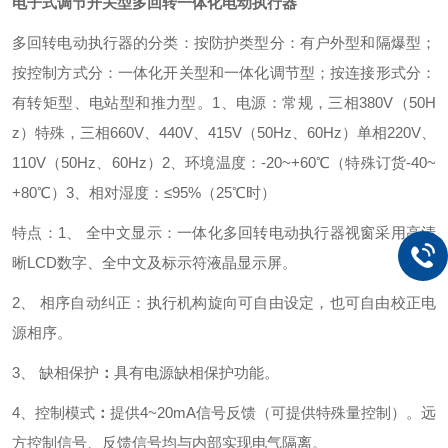
电子式调节开关型多回转一体化电动执行器
多回转电动执行器的分类：
按防护类型分：有户外型和隔爆型；
按控制方式分：一体化开关型和一体化调节型；
按连接形式分：
有转矩型、电站型和推力型。
1、电源：常规，三相380V（50H
z）
特殊，三相660V、440V、415V（50Hz、60Hz）
单相220V、
110V（50Hz、60Hz）
2、环境温度：-20~+60℃（特殊订货-40~
+80℃）
3、相对湿度：≤95%（25℃时）
特点：1、 全中文显示：
一体化多回转电动执行器视窗采用高清
晰LCD数字、全中文及标示符液晶显示屏。
2、 相序自动纠正：
执行机构旋向可自由设定，也可自由校正电
源相序。
3、 缺相保护
：
具有电源缺相保护功能。
4、控制模式
：
提供4~20mA信号反馈（可提供特殊量控制）。远
方控制信号、反馈信号均与内部实现电气隔离。