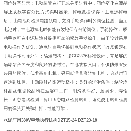
阀位数字显示：电动装置在打开或关闭过程中，阀位变化在液晶
屏上以数字百分比方式实时显示。
掉电数据保存：主电源掉电
后， 由电池对检测电路供电，支持手轮操作时的阀位检测。当无
电池时，主电源掉电时仍能有效地保存当前阀位；
手轮操作： 驱
动手轮可在电源故障时提供可靠的紧急手动操作。由于设计采用
电动操作为优先，通电时自动切换到电动操作状态（故意锁定在
手动操作时除外）；
隔爆结构： 按GB3836标准设计，有足够的
隔爆结合面长度和良好的密封性。在电线接入口，有供防爆管安
装用的螺纹；
低惯高矩电机：采用低惯量高转矩电机，启动时迅
速达到峰值。非励磁时超限运动极小；
良好的润滑条件：蜗轮蜗
杆副及锥齿轮副均在油浴中工作，润滑条件好、磨损少、寿命
长；
固态电路检测：食用固态电路检测转矩，避免使用转矩检测
用的弹簧开关和杠杆，性能可靠；
水泥厂用380V电动执行机构
DZT15-24 DZT20-18