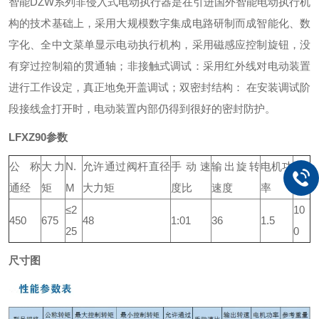
智能DZW系列非侵入式电动执行器是在引进国外智能电动执行机
构的技术基础上，采用大规模数字集成电路研制而成智能化、数
字化、全中文菜单显示电动执行机构，采用磁感应控制旋钮，没
有穿过控制箱的贯通轴；非接触式调试：采用红外线对电动装置
进行工作设定，真正地免开盖调试；双密封结构： 在安装调试阶
段接线盒打开时，电动装置内部仍得到很好的密封防护。
LFXZ90参数
公称
大力
N.
允许通过阀杆直径
手动速
输出旋转
电机功
重
通经
矩
M
大力矩
度比
速度
率
量
≤2
10
450
675
48
1:01
36
1.5
25
0
尺寸图