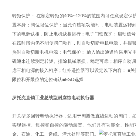
转矩保护： 在额定转矩的40%~120%的范围内可任意设
置本身；
阀位限位保护：当允许该项功能时，电动装置运转
下的电源缺相，防止电机缺相运行；
电子闩锁保护：启动信号
在该时段内仍不能使阀门动作，则自动切断电机电源，并报
热时自动切断电机电源；
电气保护： 输入输出通道均采用光
磁通来连续测定转矩。排除机械磨损，稳定可靠；
相序自动调
虑三相电源的接入相序；
红外遥控器可以设定以下内容：
■
限位和开限位的定位确认
■ESD选择
罗托克直销工业总线型耐腐蚀电动执行器
开关型多回转电动执行器，适用于阀瓣做直线运动的阀门，
实现远控、集控和自控的驱动装置。他们具有功能全、性能
金、石油、化工、造纸、污水处理等部门。