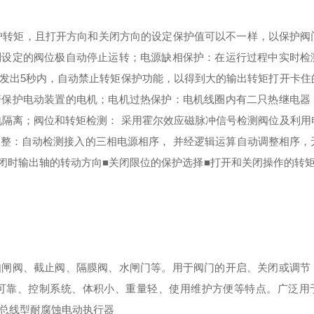
定保护转矩，且打开方向和关闭方向的设定保护值可以不一样，以保护阀
到设定的阀位极自动停止运转；
电源缺相保护：在运行过程中实时检
发出5秒内，自动禁止转矩保护功能，以得到大的输出转矩打开卡住
警保护电动装置的电机；
电机过热保护：电机线圈内有二只热继电器
电隔离；
阀位和转矩检测： 采用霍尔效应磁脉冲信号检测阀位及利用
整：自动检测接入的三相电源相序， 并经逻辑运算自动调整相序，
关闭时输出轴的转动方向
■关闭限位的保护选择
■打开和关闭操作的转
如闸阀、截止阀、隔膜阀、水闸门等。用于阀门的开启、关闭或调节
可靠、控制系统、体积小、重量轻、使用维护方便等特点。广泛用