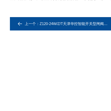
上一个：
Z120-24W/Z/T天津华控智能开关型闸阀电动执行器参数