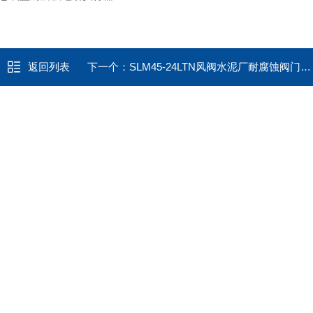
返回列表
下一个：
SLM45-24LTN风阀水泥厂耐腐蚀阀门电动执行器