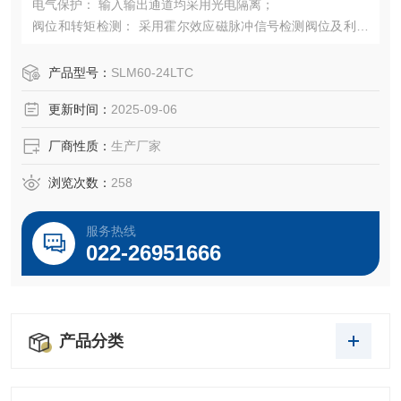
电气保护： 输入输出通道均采用光电隔离；
阀位和转矩检测： 采用霍尔效应磁脉冲信号检测阀位及利用
电机的电流磁通来连续测定转矩。排除机械磨损，稳定可
靠；
产品型号：
SLM60-24LTC
相序自动调整：自动检测接入的三相电源相序， 并经逻辑运
更新时间：
2025-09-06
算自动调整相序，无需用户考虑三相电源的接入相序；
厂商性质：
生产厂家
浏览次数：
258
服务热线
022-26951666
产品分类