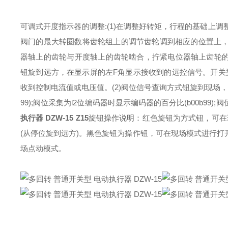
可调式开度指示器的调整:(1)在调整好转矩，行程的基础上调整
阀门的最大转圈数将齿轮组上的调节齿轮调到相应的位置上
器轴上的齿轮与开度轴上的齿轮啮合，拧紧电位器轴上齿轮的紧
钮旋到远方，在显示屏的左F角显示接收到的远控信号。开关型:
收到控制电流值或电压值。(2)阀位信号查询方式钮旋到现场，
99);阀位采集为l2位编码器时显示编码器的百分比(b00b99);阀
执行器 DZW-15
Z15
旋钮操作说明：红色旋钮为方式钮，可在现
(从停位旋到远方)。黑色旋钮为操作钮，可在现场模式进行
场点动模式。