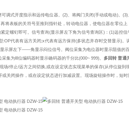
可调式开度指示和远传电位器。(2)、将阀门关闭(手动或电动)。(3
，再将表板的关符号至推到指针处，转动电位器，使电位器在零位上
定螺钉即可。信号查询(显示屏左下角为信号查询区)：(1)远控信
OP代表有远方关闭;x代表有远方保持(多状态并存时交替显示)。
显示屏左下――角显示闷位信号。阀位采集为电位器时显示阻值的百分
位采集为l8位编码器时显示确码器的千分比(000~ 999)。
多回转 普通
场/停止/远方之间切换,或在设定状态实现菜单的保存(从停位旋到
打开或关闭操作，或在设定状态进行加减设置。现场旋钮操作时，短时