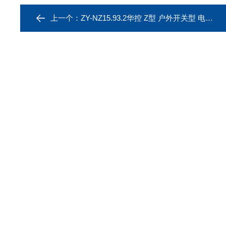
上一个：
ZY-NZ15.93.2华控 Z型 户外开关型 电动执行器