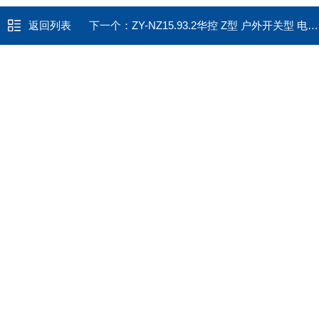
返回列表
下一个：
ZY-NZ15.93.2华控 Z型 户外开关型 电动执行器