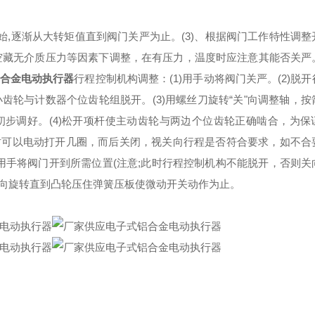
值开始,逐渐从大转矩值直到阀门关严为止。(3)、根据阀门工作特性调
在空藏无介质压力等因素下调整，在有压力，温度时应注意其能否关严
合金电动执行器
行程控制机构调整：(1)用手动将阀门关严。(2)脱
齿轮与计数器个位齿轮组脱开。(3)用螺丝刀旋转“关"向调整轴，按
步调好。(4)松开项杆使主动齿轮与两边个位齿轮正确啮合，为保
时可以电动打开几圈，而后关闭，视关向行程是否符合要求，如不合
，用手将阀门开到所需位置(注意;此时行程控制机构不能脱开，否则关
方向旋转直到凸轮压住弹簧压板使微动开关动作为止。