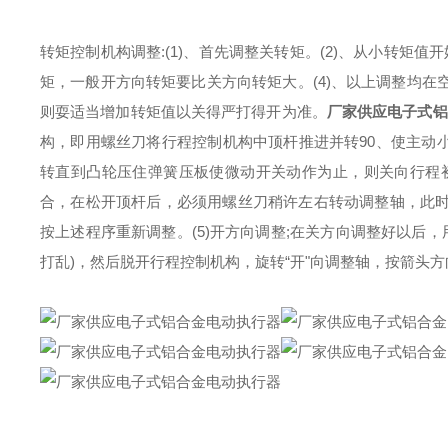
转矩控制机构调整:(1)、首先调整关转矩。(2)、从小转矩
矩，一般开方向转矩要比关方向转矩大。(4)、以上调整均
则耍适当增加转矩值以关得严打得开为准。
厂家供应电子式铝
构，即用螺丝刀将行程控制机构中顶杆推进并转90、使主动小
转直到凸轮压住弹簧压板使微动开关动作为止，则关向行程初
合，在松开顶杆后，必须用螺丝刀稍许左右转动调整轴，此
按上述程序重新调整。(5)开方向调整;在关方向调整好以后
打乱)，然后脱开行程控制机构，旋转“开"向调整轴，按箭头