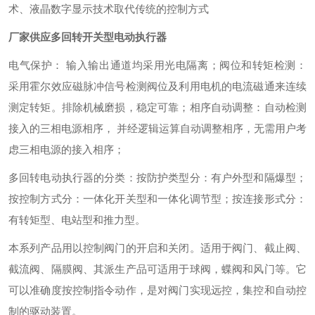
术、液晶数字显示技术取代传统的控制方式
厂家供应多回转开关型电动执行器
电气保护： 输入输出通道均采用光电隔离；
阀位和转矩检测：
采用霍尔效应磁脉冲信号检测阀位及利用电机的电流磁通来连续
测定转矩。排除机械磨损，稳定可靠；
相序自动调整：自动检测
接入的三相电源相序， 并经逻辑运算自动调整相序，无需用户考
虑三相电源的接入相序；
多回转电动执行器的分类：
按防护类型分：有户外型和隔爆型；
按控制方式分：一体化开关型和一体化调节型；
按连接形式分：
有转矩型、电站型和推力型。
本系列产品用以控制阀门的开启和关闭。适用于阀门、截止阀、
截流阀、隔膜阀、其派生产品可适用于球阀，蝶阀和风门等。它
可以准确度按控制指令动作，是对阀门实现远控，集控和自动控
制的驱动装置。