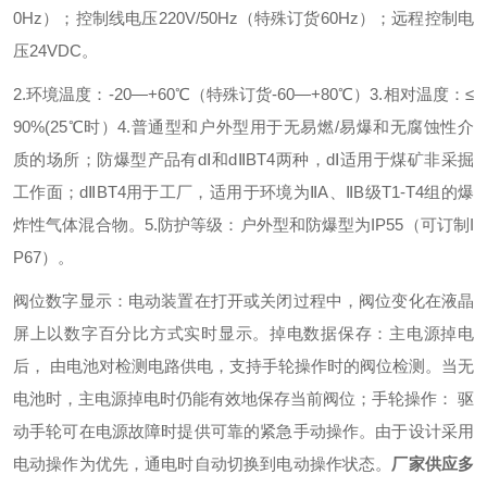
0Hz）；控制线电压220V/50Hz（特殊订货60Hz）；远程控制电
压24VDC。
2.环境温度：-20—+60℃（特殊订货-60—+80℃）
3.相对温度：≤
90%(25℃时）
4.普通型和户外型用于无易燃/易爆和无腐蚀性介
质的场所；防爆型产品有dⅠ和dⅡBT4两种，dⅠ适用于煤矿非采掘
工作面；dⅡBT4用于工厂，适用于环境为ⅡA、ⅡB级T1-T4组的爆
炸性气体混合物。
5.防护等级：户外型和防爆型为IP55（可订制I
P67）。
阀位数字显示：电动装置在打开或关闭过程中，阀位变化在液晶
屏上以数字百分比方式实时显示。
掉电数据保存：主电源掉电
后， 由电池对检测电路供电，支持手轮操作时的阀位检测。当无
电池时，主电源掉电时仍能有效地保存当前阀位；
手轮操作： 驱
动手轮可在电源故障时提供可靠的紧急手动操作。由于设计采用
电动操作为优先，通电时自动切换到电动操作状态。
厂家供应多