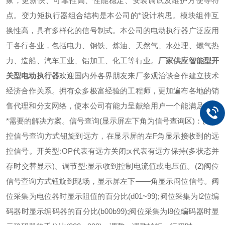
家，更新快、可靠性高、性能稳定、安装调试及维护方便等特
点。变力矩执行器组合结构是本公司的*设计构思。模块组件互
换性高，具有多样化的信号制式。本公司的电动执行器广泛应用
于各行各业，包括电力、钢铁、炼油、天然气、水处理、燃气热
力、造船、汽车工业、铝加工、化工等行业。
厂家供应智能型开
关型电动执行器
欢迎国内外各界朋友来厂参观治谈合作建立技术
经济合作关系。拥有众多极富经验的工程师，更加遍布各地的销
售代理和分支网络，使本公司有能力呈献给用户一个能满足各地
*需要的解决方案。信号查询(显示屏左下角为信号查询区)：(1)远
控信号查询方式钮旋到远方，在显示屏的左F角显示接收到的远
控信号。开关型:OP代表有远方关闭;x代表有远方保持(多状态并
存时交替显示)。调节型:显示收到控制电流值或电压值。(2)阀位
信号查询方式钮旋到现场，显示屏左下――角显示闷位信号。阀
位采集为电位器时显示阻值的百分比(d01~99);阀位采集为l2位编
码器时显示编码器的百分比(b00b99);阀位采集为l8位编码器时显