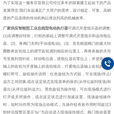
为了实现这一服务宗旨我公司经过多年的探索建立起如下的产品
发展理念:我们永远满足广大用户的需求，设计稳定、可靠、高精
度的产品选择的传动机构以便达到高的机械效率。
厂家供应智能型工业总线型电动执行器
可调式开度指示器的调整:
(1)在调整好转矩，行程的基础上调整可调式开度指示和远传电位
器。(2)、将阀门关闭(手动或电动)。(3)、首先根据阀门的最大转
圈数将齿轮组上的调节齿轮调到相应的位置上，再将表板的关符
号至推到指针处，转动电位器，使电位器在零位上，并使电位器
轴上的齿轮与开度轴上的齿轮啮合，拧紧电位器轴上齿轮的紧定
螺钉即可。
旋钮操作说明：红色旋钮为方式钮，可在现场/停止/
远方之间切换,或在设定状态实现菜单的保存(从停位旋到现场)和
退出(从停位旋到远方)。黑色旋钮为操作钮，可在现场模式进行
打开或关闭操作，或在设定状态进行加减设置。现场旋钮操作
时，短时问作用为现场点动模式，当操作钮有效作用时同超过3
秒钟后报警区显示"bc"为自动进入现场保持模式。阀门电动装置