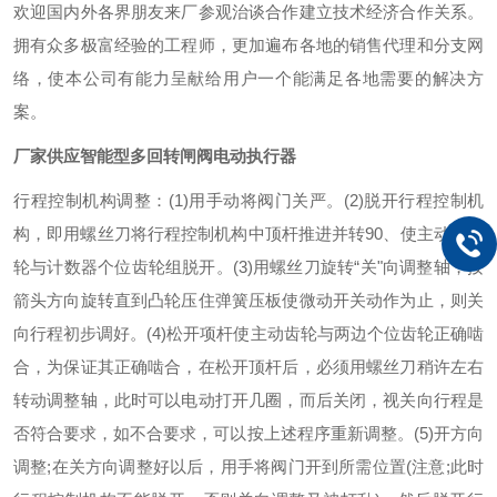
欢迎国内外各界朋友来厂参观治谈合作建立技术经济合作关系。
拥有众多极富经验的工程师，更加遍布各地的销售代理和分支网
络，使本公司有能力呈献给用户一个能满足各地需要的解决方
案。
厂家供应智能型多回转闸阀电动执行器
行程控制机构调整：(1)用手动将阀门关严。(2)脱开行程控制机
构，即用螺丝刀将行程控制机构中顶杆推进并转90、使主动小齿
轮与计数器个位齿轮组脱开。(3)用螺丝刀旋转“关"向调整轴，按
箭头方向旋转直到凸轮压住弹簧压板使微动开关动作为止，则关
向行程初步调好。(4)松开项杆使主动齿轮与两边个位齿轮正确啮
合，为保证其正确啮合，在松开顶杆后，必须用螺丝刀稍许左右
转动调整轴，此时可以电动打开几圈，而后关闭，视关向行程是
否符合要求，如不合要求，可以按上述程序重新调整。(5)开方向
调整;在关方向调整好以后，用手将阀门开到所需位置(注意;此时