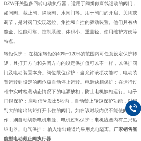
DZW开关型多回转电动执行器，适用于阀瓣做直线运动的阀门，
如闸阀、截止阀、隔膜阀、水闸门等。用于阀门的开启、关闭或
调节，是对阀门实现远控、集控和自控的驱动装置。他们具有功
能全、性能可靠、控制系统、体积小、重量轻、使用维护方便等
特点。
转矩保护： 在额定转矩的40%~120%的范围内可任意设定保护转
矩，且打开方向和关闭方向的设定保护值可以不一样，以保护阀
门及电动装置本身。
阀位限位保护：当允许该项功能时，电动装
置运转到设定的阀位极自动停止运转。
电源缺相保护：在运行过
程中实时检测动态情况下的电源缺相，防止电机缺相运行。
电子
闩锁保护：启动信号发出5秒内，自动禁止转矩保护功能，以得
到大的输出转矩打开卡住的阀门。如在该时段内仍不能使阀门动
作，则自动切断电机电源。
电机过热保护：电机线圈内有二只热
继电器。
电气保护： 输入输出通道均采用光电隔离。
厂家销售智
能型电动截止阀执行器