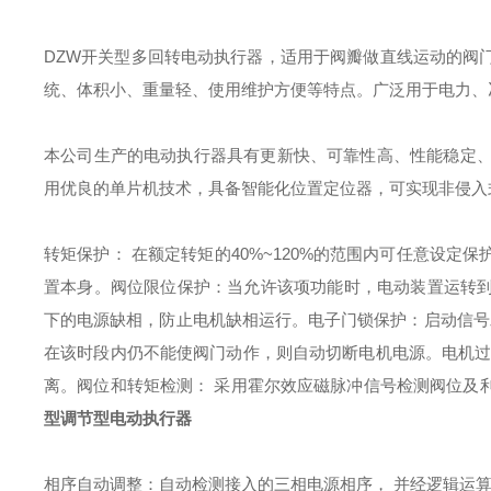
DZW开关型多回转电动执行器，适用于阀瓣做直线运动的阀
统、体积小、重量轻、使用维护方便等特点。广泛用于电力、
本公司生产的电动执行器具有更新快、可靠性高、性能稳定、
用优良的单片机技术，具备智能化位置定位器，可实现非侵入
转矩保护： 在额定转矩的40%~120%的范围内可任意设
置本身。
阀位限位保护：当允许该项功能时，电动装置运转
下的电源缺相，防止电机缺相运行。
电子门锁保护：启动信号
在该时段内仍不能使阀门动作，则自动切断电机电源。
电机
离。
阀位和转矩检测： 采用霍尔效应磁脉冲信号检测阀位及
型调节型电动执行器
相序自动调整：自动检测接入的三相电源相序， 并经逻辑运