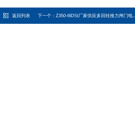
返回列表
下一个：
Z350-I8DSI厂家供应多回转推力闸门电动执行器