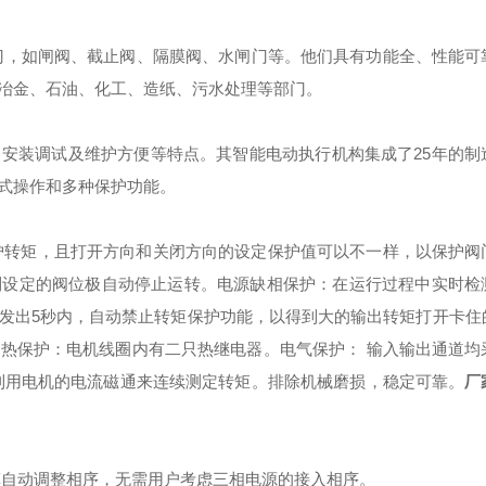
门，如闸阀、截止阀、隔膜阀、水闸门等。他们具有功能全、性能可
冶金、石油、化工、造纸、污水处理等部门。
安装调试及维护方便等特点。其智能电动执行机构集成了25年的制
式操作和多种保护功能。
定保护转矩，且打开方向和关闭方向的设定保护值可以不一样，以保护阀
到设定的阀位极自动停止运转。
电源缺相保护：在运行过程中实时检
发出5秒内，自动禁止转矩保护功能，以得到大的输出转矩打开卡住
过热保护：电机线圈内有二只热继电器。
电气保护： 输入输出通道均
利用电机的电流磁通来连续测定转矩。排除机械磨损，稳定可靠。
厂
算自动调整相序，无需用户考虑三相电源的接入相序。