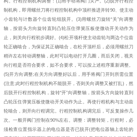
构。行程控制机构调整：(1)用手动将阀门关严。(2)脱开行程控
制机构，即用螺丝刀将行程控制机构中顶杆推进并转90、使主动
小齿轮与计数器个位齿轮组脱开。(3)用螺丝刀旋转“关"向调整
轴，按箭头方向旋转直到凸轮压住弹簧压板使微动开关动作为
止，则关向行程初步调好。(4)松开项杆使主动齿轮与两边个位齿
轮正确啮合，为保证其正确啮合，在松开顶杆后，必须用螺丝刀
稍许左右转动调整轴，此时可以电动打开几圈，而后关闭，视关
向行程是否符合要求，如不合要求，可以按上述程序重新调整。
(5)开方向调整;在关方向调整好以后，用手将阀门开到所需位置
(注意;此时行程控制机构不能脱开，否则关向调整又被打乱)，然
后脱开行程控制机构，旋转“开"向调整轴，按箭头方向旋转直到
凸轮压住弹簧压板使微动开关动作为止。再使行程机构与主动齿
轮啮合，则开向行程调完。行程控制机构调完后，可反复操作几
次。一般开阀门控制在90%左右。调整：调整转矩，行程时，必
须检查位置指示器上的电位器是否已脱开(把电位器轴上齿轮的