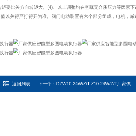
转矩要比关方向转矩大。(4)、以上调整均在空藏无介质压力等因素
矩值以关得严打得开为准。阀门电动装置有六个部分组成，电机，减
返回列表
下一个：
DZW10-24W/Z/T Z10-24W/Z/T厂家供应智能型电动截止阀执行器