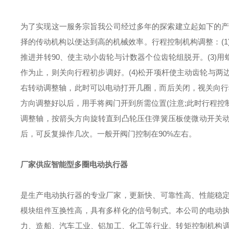
为了实现这一服务宗旨我公司经过多年的探索建立起如下的产
择的传动机构以便达到高的机械效率。行程控制机构调整：(1
推进并转90、使主动小齿轮与计数器个位齿轮组脱开。(3)
作为止，则关向行程初步调好。(4)松开项杆使主动齿轮与
右转动调整轴，此时可以电动打开几圈，而后关闭，视关向行程
方向调整好以后，用手将阀门开到所需位置(注意;此时行程控
调整轴，按箭头方向旋转直到凸轮压住弹簧压板使微动开关
后，可反复操作几次。一般开阀门控制在90%左右。
厂家供应智能型多圈电动执行器
是生产电动执行器的专业厂家，更新快、可靠性高、性能稳
模块组件互换性高，具有多样化的信号制式。本公司的电动
力、造船、汽车工业、铝加工、化工等行业。转矩控制机构调整: