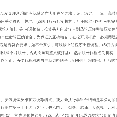
品发展理念:我们永远满足广大用户的需求，设计稳定、可靠、高精
)用手动将阀门关严。(2)脱开行程控制机构，即用螺丝刀将行程控制
用螺丝刀旋转“关"向调整轴，按箭头方向旋转直到凸轮压住弹簧压板使
两边个位齿轮正确啮合，为保证其正确啮合，在松开顶杆后，必须用螺
是否符合要求，如不合要求，可以按上述程序重新调整。(5)开方向
制机构不能脱开，否则关向调整又被打乱)，然后脱开行程控制机构，旋
动作为止。再使行程机构与主动齿轮啮合，则开向行程调完。行程控
定、安装调试及维护方便等特点。变力矩执行器组合结构是本公司的
执行器广泛应用于各行各业，包括电力、钢铁、炼油、天然气、水处
(1)、首先调整关转矩。(2)、从小转矩值开始,逐渐增大转矩值