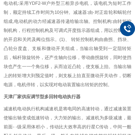
电动机:采用YDF2-W户外型三相异步电机，该电机为短时工作
制，额定持续工作时间为10分钟。
减速器:由-对正齿轮和蜗轮付
组成,电动机的动力经减速器传递给输出轴。
控制机构:由转矩控
制机构，行程控制机构及可调式开度指示器组成，用以控制阀门
的开启和关闭及阀位指示。
(1)、 转矩控制机构
由曲拐、挡块、
凸轮分度盘、支板和微动开关组成，当输出轴受到一定阻转矩
后，蜗杆除旋转外，还产生轴向位移，带动曲拐旋转，同时使挡
块也产生一一个角位移，从而迫近凸轮，使支板上抬。当输出轴
上的转矩增大到预定值时，则支板上抬直至微动开关动作，切断
电源，电机停转，以实现对电动装置输出转矩的控制。
天津厂家供应调节型多回转电动执行器
减速机
电动执行机构减速机是将电同的高速转动，通过减速装置
使输出轴变成低速转动，大力矩的输出。减速机为多级减速，最
前面- -级采用体积小，传动比大效率高的行星C传动，中间一般