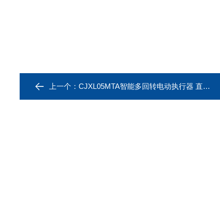
上一个：
CJXL05MTA智能多回转电动执行器 直行程调节阀