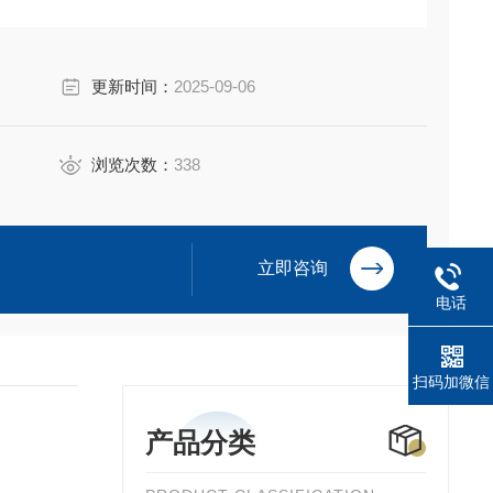
启动力矩倍数，低启动电流和较小转动惯量，
内部装有热敏开关，做电机过热保护，该开关与控制电
更新时间：
2025-09-06
断，从而保护电机和执行机构，当电机冷却后，开关接
浏览次数：
338
立即咨询
电话
扫码加微信
产品分类