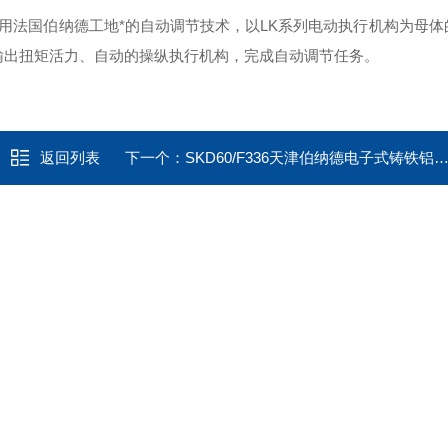
用法国伯纳德工地*的自动调节技术，以LK系列电动执行机构为母体
，输出扭矩活力、自动的操纵执行机构，完成自动调节任务。
返回列表
下一个：
SKD60/F336天津伯纳德电子式铸铁铝合金电动执行器参数