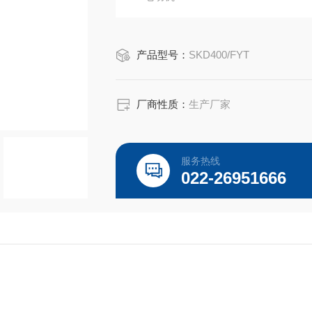
电动机为三相交流伺服电动机，具有高
因而有较好的伺服特性，在电动机定子
产品型号：
SKD400/FYT
路相连，当电机过热时将电机电源切
通，电路恢复工作。
厂商性质：
生产厂家
服务热线
022-26951666