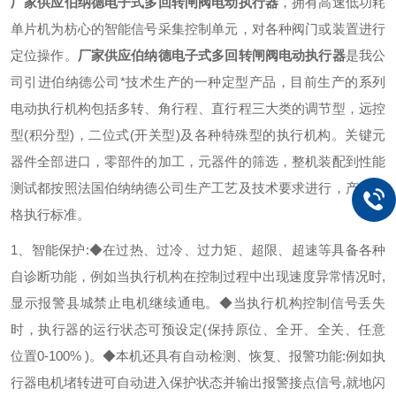
厂家供应伯纳德电子式多回转闸阀电动执行器
，拥有高速低功耗
单片机为枋心的智能信号采集控制单元，对各种阀门或装置进行
定位操作。
厂家供应伯纳德电子式多回转闸阀电动执行器
是我公
司引进伯纳德公司*技术生产的一种定型产品，目前生产的系列
电动执行机构包括多转、角行程、直行程三大类的调节型，远控
型(积分型)，二位式(开关型)及各种特殊型的执行机构。关键元
器件全部进口，零部件的加工，元器件的筛选，整机装配到性能
测试都按照法国伯纳纳德公司生产工艺及技术要求进行，产品严
格执行标准。
1、智能保护:
◆在过热、过冷、过力矩、超限、超速等具备各种
自诊断功能，例如当执行机构在控制过程中出现速度异常情况时,
显示报警县城禁止电机继续通电。
◆当执行机构控制信号丢失
时，执行器的运行状态可预设定(保持原位、全开、全关、任意
位置0-100% )。
◆本机还具有自动检测、恢复、报警功能:例如执
行器电机堵转进可自动进入保护状态并输出报警接点信号,就地闪