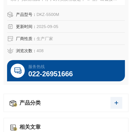
算机控制的智能电子式型、户外型、隔爆型、电子隔爆型等
改进型产品 ② 将电路控制部分灌封在一个小型塑料盒中，俗
产品型号：
DKZ-5500M
称模块，形成了便于维护的即插即用型，调节精度更高、使
更新时间：
2025-09-05
用寿命更长。
厂商性质：
生产厂家
浏览次数：
408
服务热线
022-26951666
产品分类
相关文章