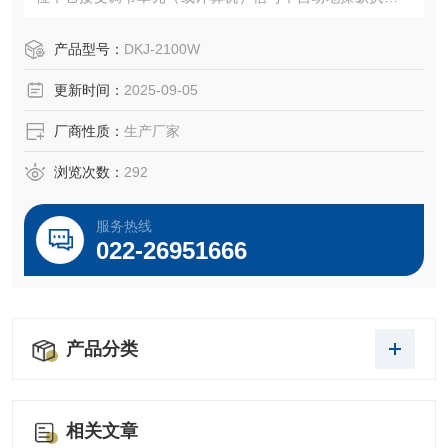
构完成调节任务，广泛地用于电站、化工、石油、冶金、建
材、供热、轻工、水处理等行业。
产品型号：
DKJ-2100W
DKJ型电动执行机构，配上各种电动操作器，可完成调节系统
更新时间：
2025-09-05
的“手动←→ 自动"的无扰切换，及时对被调节对象的远程手
动操作。
厂商性质：
生产厂家
浏览次数：
292
服务热线
022-26951666
产品分类
相关文章