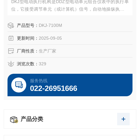
DKJ型电动执行机构是DDZ型电动单元组合仪表中的执行单
位，它接受调节单元（或计算机）信号，自动地操纵执行机
构完成调节任务，广泛地用于电站、化工、石油、冶金、建
材、供热、轻工、水处理等行业。
产品型号：
DKJ-7100M
DKJ型电动执行机构，配上各种电动操作器，可完成调节系统
更新时间：
2025-09-05
的“手动←→ 自动"的无扰切换，及时对被调节对象的远程手
动操作。
厂商性质：
生产厂家
浏览次数：
329
服务热线
022-26951666
产品分类