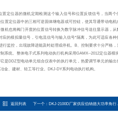
位置定位器的微机定期检测这个输入信号和位置反馈信号，当两个
能位置定位器中的三相可逆固体继电器或可控硅，使其导通带动电机
，微机也将阀门开度的位置信号转换为数字脉冲信号送往显示器，从
相对应的模拟量信号，引电流信号与输入信号*隔离，为此可适应各种
场进行监控，出现故障进能及时处理或停机。B、控制要求十分严格，
统。整体电子式系列电动执行机构采用GAMX--2012定位器模
器
它是DDZ型电动单元组合仪表中的执行单元，热爱调节单元的输出
冶金、建材、轻工等行业。DKJ-DY系列电动执行机构。
返回列表
下一个：
DKJ-2100D厂家供应伯纳德大功率角行程电动执行器