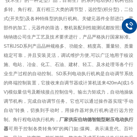
*技术生产的一种定型产品，目前生产的系列电动执行机构包括
多转、角行程、直行程三大类的调节型，远控型(积分型)，二位
式(开关型)及各种特殊型的执行机构。关键元器件全部进口，零
部件的加工，元器件的筛选，整机装配到性能测试都按照法国伯
纳纳德公司生产工艺及技术要求进行，产品严格执行国家标准。
ST和JSD系列产品品种规格多、功能全、精度高、重量轻、质量
稳定可靠，并且安装灵活，调试维护方便,可以广泛地用于核设
施、电站、冶金、化工、石油、建材、轻工、及水处理等各个行
业生产过程的自动控制。SD系列电动执行机构是自动调节系统
的终端控制装置，它接收来自调节器或计算机送来420mA(或1-5
V)模似量信号及断续接点控制信号。输出力矩或力，自动地操纵
调节机构，完成自动调节任务。它也可以通过操作器实现“手动
自动"转换，切换到手动时，用操作器对执行机构进行远方控
制。角行程电动执行机构，
厂家供应伯纳德智能型耐压电动执行
器
可用于控制各类转角90"的阀门如:煤阀、表示满意代。百叶