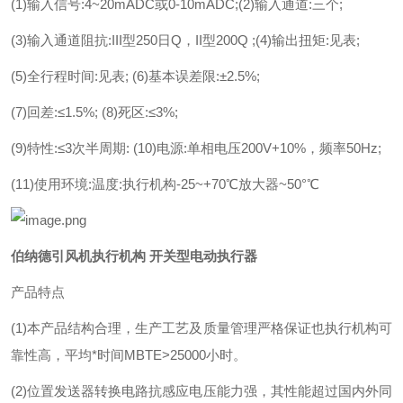
(1)输入信号:4~20mADC或0-10mADC;(2)输入通道:三个;
(3)输入通道阻抗:III型250日Q，II型200Q ;(4)输出扭矩:见表;
(5)全行程时间:见表; (6)基本误差限:±2.5%;
(7)回差:≤1.5%; (8)死区:≤3%;
(9)特性:≤3次半周期: (10)电源:单相电压200V+10%，频率50Hz;
(11)使用环境:温度:执行机构-25~+70℃放大器~50°℃
伯纳德引风机执行机构 开关型电动执行器
产品特点
(1)本产品结构合理，生产工艺及质量管理严格保证也执行机构可
靠性高，平均*时间MBTE>25000小时。
(2)位置发送器转换电路抗感应电压能力强，其性能超过国内外同