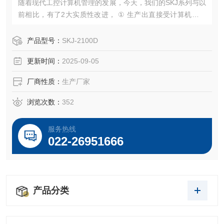
随着现代工控计算机管理的发展，今天，我们的SKJ系列与以
前相比，有了2大实质性改进， ① 生产出直接受计算机控制
的智能电子式型、户外型、隔爆型、电子隔爆型等改进型产
品 ② 将电路控制部分灌封在一个小型塑料盒中，俗称模块，
产品型号：
SKJ-2100D
形成了便于维护的即插即用型，调节精度更高、使用寿命更
更新时间：
2025-09-05
长。
厂商性质：
生产厂家
浏览次数：
352
服务热线
022-26951666
产品分类