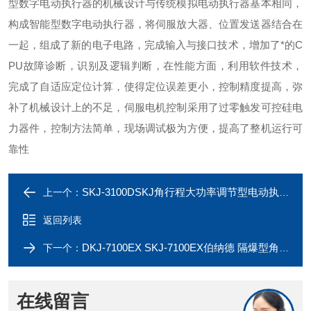
型数字电动执行器的机械设计与传统模拟电动执行器基本相同，
构成智能型数字电动执行器，将伺服放大器、位置发送器结合在
一起，组成了新的电子电路，完成输入与接口技术，增加了*的C
PU故障诊断，识别及逻辑判断，在性能方面，利用软件技术，
完成了自适应定位计算，使得定位误差更小，控制精度提高，弥
补了机械设计上的不足，伺服电机控制采用了过零触发可控硅电
力器件，控制方法简单，现场调试极为方便，提高了整机运行可
靠性
SKJ-3100DSKJ角行程大功率调节型电动执行器厂家供应
上一个：
返回列表
DKJ-7100EX SKJ-7100EX伯纳德 隔爆型角行程开关型电动执行器
下一个：
在线留言