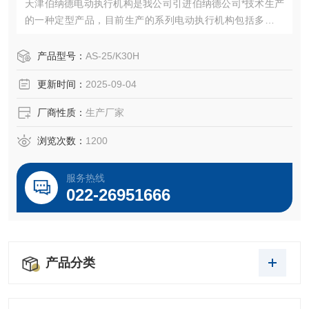
天津伯纳德电动执行机构是我公司引进伯纳德公司*技术生产
的一种定型产品，目前生产的系列电动执行机构包括多转、
角行程、直行程三大类的调节型，远控型(积分型)，二位式
(开关型)及各种特殊型的执行机构。关键元器件全部进口，零
产品型号：
AS-25/K30H
部件的加工，元器件的筛选，整机装配到性能测试都按照法
更新时间：
2025-09-04
国伯纳纳德公司生产工艺及技术要求进行，产品严格执行国
家标准。
厂商性质：
生产厂家
浏览次数：
1200
服务热线
022-26951666
产品分类