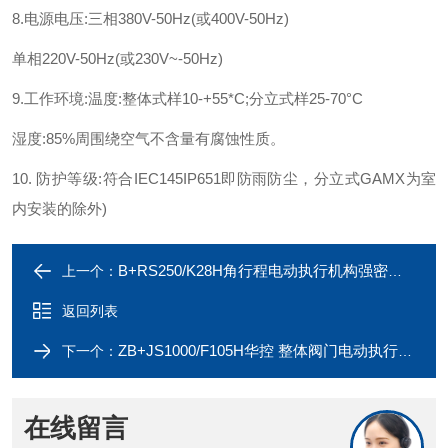
8.
电源电压
:
三相
380V-50Hz(
或
400V-50Hz)
单相
220V-50Hz(
或
230V~-50Hz)
9.
工作环境
:
温度
:
整体式样
10-+55*C;
分立式样
25-70
°
C
湿度
:85%
周围绕空气不含量有腐蚀性质。
10.
防护等级
:
符合
IEC145IP651
即防雨防尘，分立式
GAMX
为室
内安装的除外
)
B+RS250/K28H角行程电动执行机构强密封电动流量阀
上一个：
返回列表
ZB+JS1000/F105H华控 整体阀门电动执行器YMA+RS1000/F105H
下一个：
在线留言