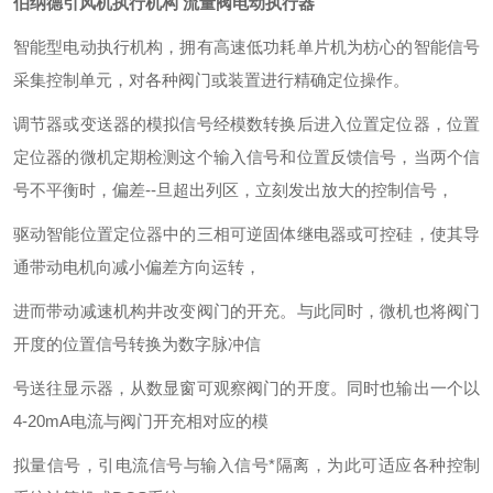
伯纳德引风机执行机构 流量阀电动执行器
智能型电动执行机构，拥有高速低功耗单片机为枋心的智能信号
采集控制单元，对各种阀门或装置进行精确定位操作。
调节器或变送器的模拟信号经模数转换后进入位置定位器，位置
定位器的微机定期检测这个输入信号和位置反馈信号，当两个信
号不平衡时，偏差
--
旦超出列区，立刻发出放大的控制信号，
驱动智能位置定位器中的三相可逆固体继电器或可控硅，使其导
通带动电机向减小偏差方向运转，
进而带动减速机构井改变阀门的开充。与此同时，微机也将阀门
开度的位置信号转换为数字脉冲信
号送往显示器，从数显窗可观察阀门的开度。同时也输出一个以
4-20mA
电流与阀门开充相对应的模
拟量信号，引电流信号与输入信号*隔离，为此可适应各种控制