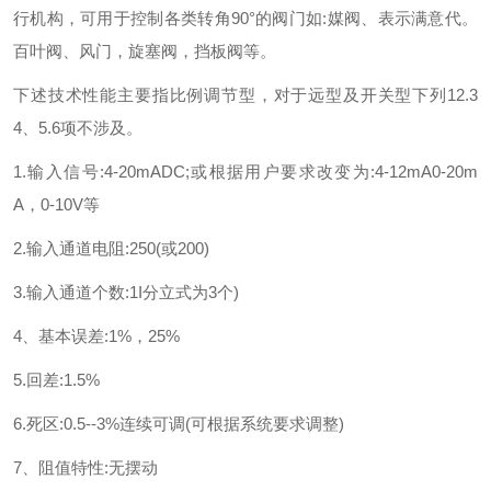
行机构，可用于控制各类转角
90
°的阀门如
:
媒阀、表示满意代。
百叶阀、风门，旋塞阀，挡板阀等。
下述技术性能主要指比例调节型，对于远型及开关型下列
12.3
4
、
5.6
项不涉及。
1.
输入信号
:4-20mADC;
或根据用户要求改变为
:4-12mA0-20m
A
，
0-10V
等
2.
输入通道电阻
:250(
或
200)
3.
输入通道个数
:1I
分立式为
3
个
)
4
、基本误差
:1%
，
25%
5.
回差
:1.5%
6.
死区
:0.5--3%
连续可调
(
可根据系统要求调整
)
7
、阻值特性
:
无摆动