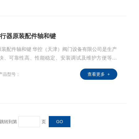
执行器原装配件轴和键
原装配件轴和键 华控（天津）阀门设备有限公司是生产
快、可靠性高、性能稳定、安装调试及维护方便等特
设计构思。模块组件互换性高，具有多样化的信号样
产品型号：
查看更多 +
用于各个行业，包括电力、钢铁、炼油、水处理、燃气
工、化工等行业。
页 跳转到第
页