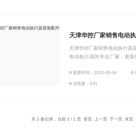
天津华控厂家销售电动
天津华控厂家销售电动执行器
电动执行器的专业厂家，更新
点。变力矩执行器组合结构是
更新时间：2025-09-04
式。华控的电动执行器广泛应
热力、造船、汽车工业、铝加
浏览量：533
共 2 条记录，当前 1 / 1 页 首页 上一页 下一页 末