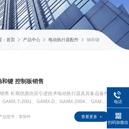
置：
首页
产品中心
电动执行器配件
轴和键
轴和键 控制板销售
板销售 长期优惠供应引进技术电动执行器及其备品备件
-T-2001、GAMX-D、GAMX-2004、 GAMX-2
电话
X-2K系列线路板、制动板、输出板、YF-220A功率控制模
产品型号：零部件
查看更多 +
扫码加微信