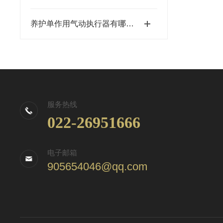
养护单作用气动执行器有哪些细节
服务热线
022-26951666
电子邮箱
905654046@qq.com