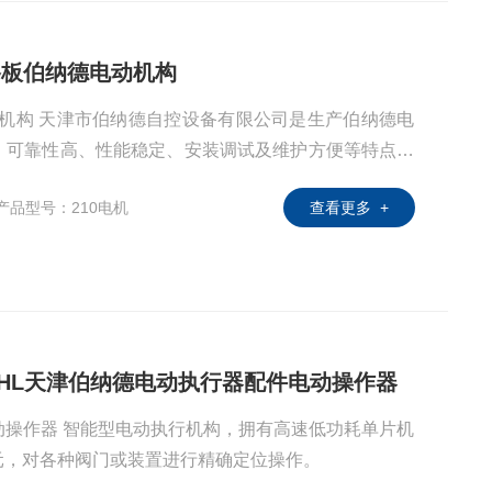
路板伯纳德电动机构
动机构 天津市伯纳德自控设备有限公司是生产伯纳德电
、可靠性高、性能稳定、安装调试及维护方便等特点。
德的*设计构思。模块组件互换性高，具有多样化的信
产品型号：210电机
查看更多 +
行器广泛应用于各个行业，包括电力、钢铁、炼油、水
工业、铝加工、化工等行业。
23/23-HL天津伯纳德电动执行器配件电动操作器
动操作器 智能型电动执行机构，拥有高速低功耗单片机
元，对各种阀门或装置进行精确定位操作。