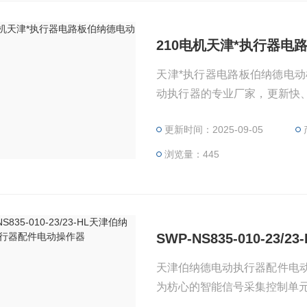
210电机天津*执行器电
天津*执行器电路板伯纳德电
动执行器的专业厂家，更新快
变力矩执行器组合结构是伯纳
更新时间：2025-09-05
号样式。华控伯纳德的电动执
处理、燃气热力、造船、汽车
浏览量：445
SWP-NS835-010-
天津伯纳德电动执行器配件电
为枋心的智能信号采集控制单