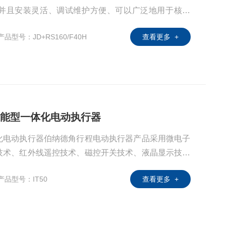
并且安装灵活、调试维护方便、可以广泛地用于核设
、建材、轻工、及水处理等，提供现场非侵入式操作，
产品型号：JD+RS160/F40H
查看更多 +
高性能价格比的产品。
智能型一体化电动执行器
化电动执行器伯纳德角行程电动执行器产品采用微电子
技术、红外线遥控技术、磁控开关技术、液晶显示技术
式，无须打开产品控制箱盖即可用遥控器或机上旋钮完
产品型号：IT50
查看更多 +