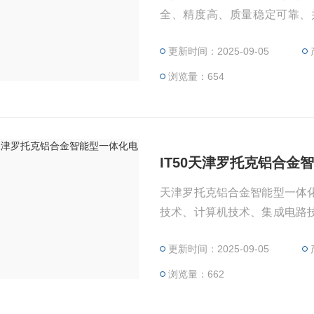
全、精度高、质量稳定可靠、
施、电站、治金、化工、石油
更新时间：2025-09-05
我们力求为广大用户提供一种
浏览量：654
IT50天津罗托克铝合金
天津罗托克铝合金智能型一体
技术、计算机技术、集成电路
等*控制技术取代传统控制方
更新时间：2025-09-05
成执行机构的调试与设置
浏览量：662