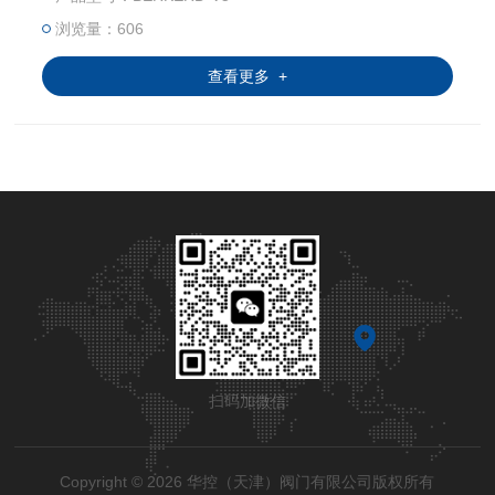
电动执行器广泛应用于各行各业，包括电力、钢铁、炼油、
天然气、水处理、燃气热力、造船、汽车工业、铝加工、化
浏览量：606
工等行业。欢迎国内外各界朋友来厂参观洽谈合作建立技术
查看更多 +
经济合作关系。
扫码加微信
Copyright © 2026 华控（天津）阀门有限公司版权所有