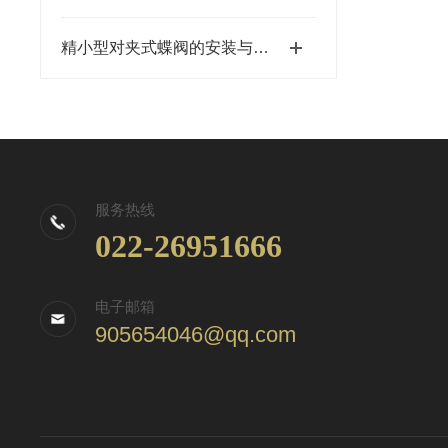
精小型对夹式蝶阀的安装与维护操作指南
服务热线
022-26951666
电子邮箱
905654046@qq.com