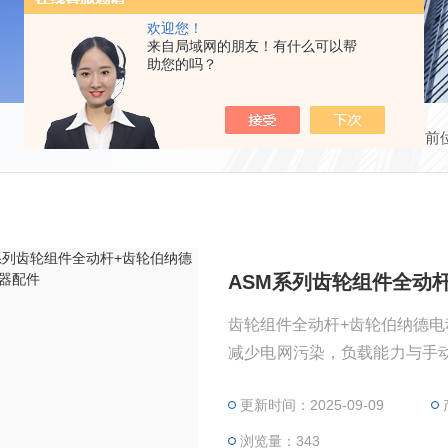
欢迎您！
来自局域网的朋友！有什么可以帮
助您的吗？
当前
ASM系列齿轮组件全动
齿轮组件全动杆+齿轮伯纳德电
减少电网污染，负载能力与手
死区，优化自动控制系统的响
更新时间：2025-09-09
重量并提升整体耐振性，便于
浏览量：343