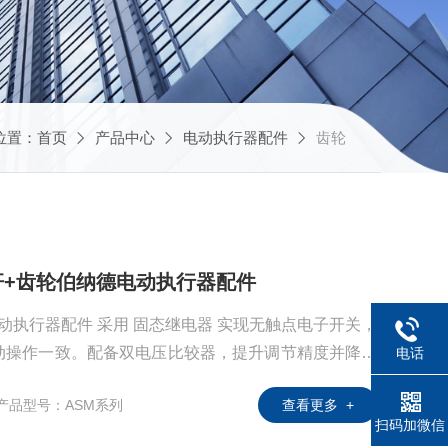
位置：
首页
产品中心
电动执行器配件
齿轮
杆+齿轮伯纳德电动执行器配件
动执行器配件 采用 固态继电器 实现无触点电子开关，
动操作一致。配备双电压比较器，提升调节精度并降低
电话
应性能。新型设计将传统三块电路板整合为一块，减轻
产品型号：ASM系列
查看更多 +
安装与维护。
扫码加微信