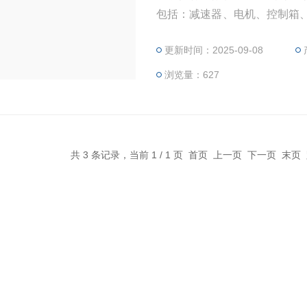
包括：减速器、电机、控制箱、GAMX
05、GAMX-2007、GAM
更新时间：2025-09-08
块、电位器、凸轮机构
浏览量：627
共 3 条记录，当前 1 / 1 页 首页 上一页 下一页 末