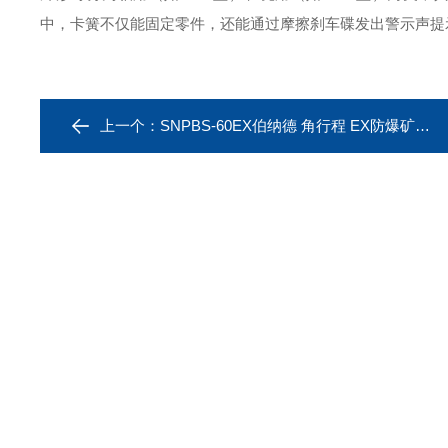
中，卡簧不仅能固定零件，还能通过摩擦刹车碟发出警示声提
上一个：
SNPBS-60EX伯纳德 角行程 EX防爆矿用电动执行器