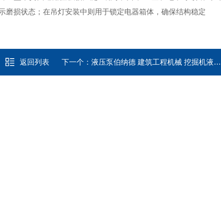
示磨损状态
；在吊灯安装中则用于锁定电器箱体，确保结构稳定
返回列表
下一个：
液压泵伯纳德 建筑工程机械 挖掘机液压油缸