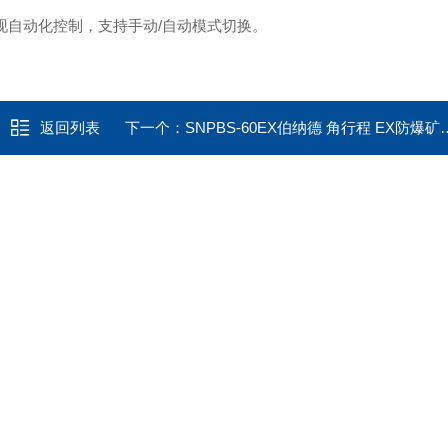
现自动化控制，支持手动/自动模式切换。
返回列表
下一个：
SNPBS-60EX伯纳德 角行程 EX防爆矿用电动执行器