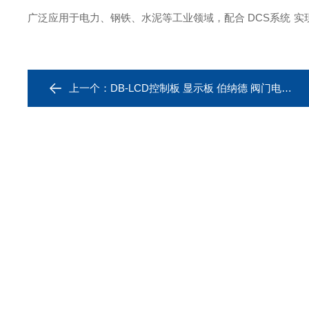
广泛应用于电力、钢铁、水泥等工业领域，配合
DCS系
统
实
上一个：
DB-LCD控制板 显示板 伯纳德 阀门电动智能板