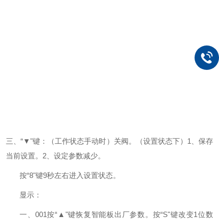
三、
“▼"键：（工作状态手动时）关阀。（设置状态下）1
、保存
当前设置。2
、设定参数减少。
按
“8
"键9
秒左右进入设置状态。
显示：
一、
001
按“▲"键恢复智能板出厂参数。按“S
"
键改变1位
数