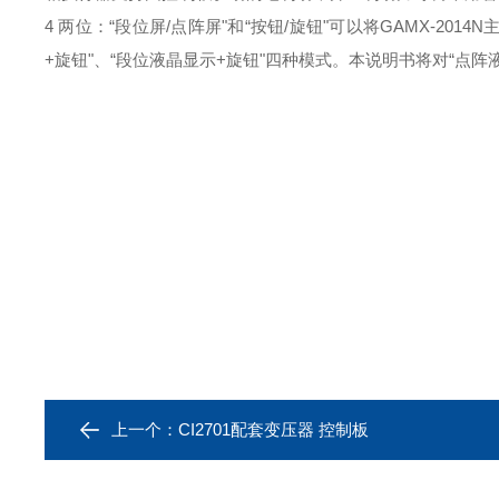
4
两位：
“段位屏
/
点阵屏
"和“按钮
/
旋钮
"可以将
GAMX‐
2014
N
+
旋钮
"、“段位液晶显示
+
旋钮
"四种模式。本说明书将对“点阵
上一个：
CI2701配套变压器 控制板