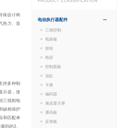
PRODUCT CLASSIFICATION
特殊
设计构
电动执行器配件
气热力、造
三相控制
电路板
按钮
电容
控制面板
油缸
支持多种制
卡簧
显示器，使
编码器
相三线制电
液晶显示屏
和缺相保护
通讯板
应和匹配单
反馈板
择拨码的
3
、