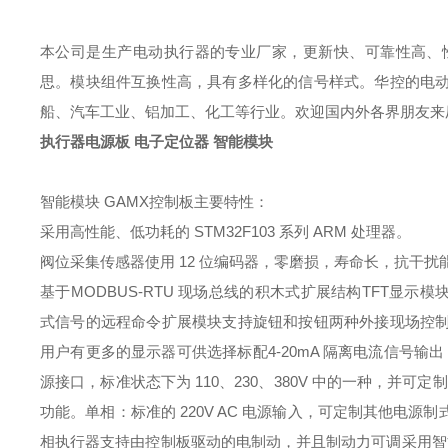
本公司是生产电动执行器的专业厂家，更新快、可靠性高、
思。模块组件互换性高，具有多样化的信号样式。华控的电
船、汽车工业、铝加工、化工等行业。欢迎国内外各界朋友来
执行器电源板 电子定位器 智能模块
智能模块
GAMX控制板
主要特性：
采用高性能、低功耗的
STM32F103
系列
ARM
处理器。
阀位采集传感器使用
12
位编码器，零磨损，寿命长，抗干扰
基于
MODBUS
‐
RT
U
现场总线的积木式扩展结构
TFT
显示模
式信号的远程命令扩展模块支持旋钮和按钮两种外接现场控
用户有更多的显示器可供选择标配
4
‐
20m
A
隔离电流信号输出
源接口，标准状态下为
110
、
230
、
380V
中的一种，并可定制
功能。单相：标准的
220V AC
电源输入，可定制其他电源制
相执行器支持由控制板驱动的电制动，并且制动力可调采用智