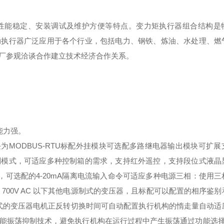
性能稳定、安装调试及维护方便等特点。变力矩执行器组合结构是
动执行器广泛应用于各个行业，包括电力、钢铁、炼油、水处理、燃
厂参观洽谈合作建立技术经济合作关系。
能力强。
块为
MODBUS
‐
RTU
标配外挂模块可选配多路继电器输出模块可扩展
制模式，可适应多种控制箱的需求，支持红外遥控，支持段位式液晶
，可选配的
4
‐
20m
A
隔离电流输入命令可适应多种电源三相：使用三
700V AC
以下其他电源制式的变压器，且标配可以配置的相序鉴别
式的变压器电机正反转切换时间可自动配置执行机构的惰走量自动适
能振荡抑制技术，避免执行机构在运行过程中产生振荡通过功能选