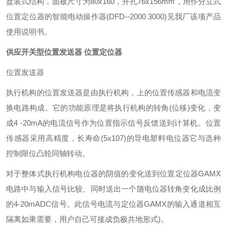
盘装式结构，面板尺寸为
80x160
，开孔
76x156mm
，用作分立式
位置定位器的智能电动操作器
(DFD--2000 3000)
见我厂该项产品
使用说明书。
供应开关型位置发送器 位置定位器
位置发送器
执行机构的位置发送器是由执行机构，上的位置传感器和电流变
换电路构成。它的功能原理是将执行机构的转角
(
位移
)
变化，变
成
4 -20mA
的电流信号作为位置指示信号反馈送到计算机。位置
传感器采用高精度，长寿命
(5x107)
的导电塑料电位器它与选种
控制限位凸轮同轴转动。
对于整体式执行机构电位器的阴值的变化送到位置定位器
GAMX
电路中与输入信号比较、同时送出一个随电位器转角变化成比例
的
4-20mADC
信号。此信号电流与定位器
GAMX
的输入通道相互
隔离如果需要，用户自己可接成负极共地形式
)
。