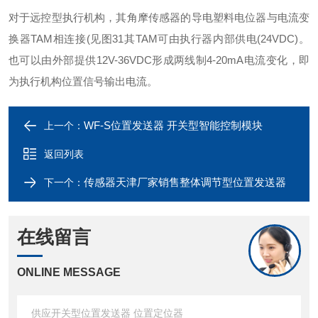
对于远控型执行机构，其角摩传感器的导电塑料电位器与电流变
换器
TAM
相连接
(
见图
31
其
TAM
可由执行器内部供电
(24VDC)
。
也可以由外部提供
12V-36VDC
形成两线制
4-20mA
电流变化，即
为执行机构位置信号输出电流。
WF-S位置发送器 开关型智能控制模块
上一个：
返回列表
传感器天津厂家销售整体调节型位置发送器
下一个：
在线留言
ONLINE MESSAGE