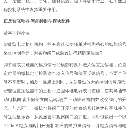
力、冶金、化工、石化、建材供热、轻工等各个行业。在工业过
程控制系统中发挥重要作用。
正反转驱动器 智能控制型模块配件
基本工作原理
智能型电动执行机构，拥有高速低功耗单片机为枋心的智能信号
采集控制单元，对各种阀门或装置进行精确定位操作。
调节器或变送器的模拟信号经模数转换后进入位置定位器，位置
定位器的微机定期检测这个输入信号和位置反馈信号，当两个信
号不平衡时，偏差一旦超出列区，立刻发出放大的控制信号
,驱动
智能位置定位器中的三相可逆固体继电器或可控硅，使其导通带
动电机向减小偏差方向运转,进而带动减速机构井改变阀门的开
充。与此同时，微机也将阀
门
开度的位置信号转换为数字脉冲信
号送往显示器，从数显窗可观察阀门的开度。同时也输出一个以
4-20mA电流与阀门开充相对应的模拟量信号，引电流信号与输