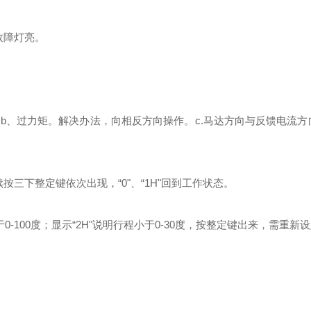
故障灯亮。
b、过力矩。解决办法，向相反方向操作。c.马达方向与反馈电流方
按三下整定键依次出现，“0"、“1H"回到工作状态。
大于0-100度；显示“2H"说明行程小于0-30度，按整定键出来，需重新