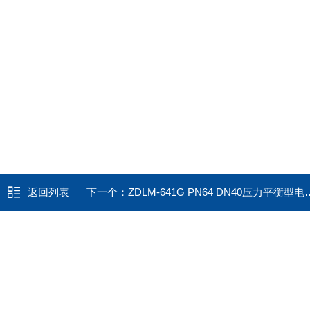
返回列表
下一个：
ZDLM-641G PN64 DN40压力平衡型电动套筒调节阀