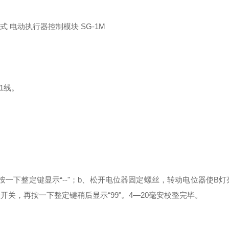
1线。
按一下整定键显示“--"；b、松开电位器固定螺丝，转动电位器使B
开关，再按一下整定键稍后显示“99"。4—20毫安校整完毕。