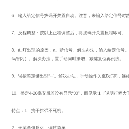
6、输入给定信号拨码开关置自动。注意，未输入给定信号时
7、反程调整：按以上正程调整后，将拨码开关置反程即可。
8、红灯出现的原因，a、断信号。解决办法，输入给定信号。
码管闪）。解决办法，置手动同时按增、减键复位再倒线。
9、误按整定键出现“--"。解决办法，手动操作关至B灯亮，连续
10、整定4-20毫安后若没有显示“99"，而显示“1H"说明行程
特点：1、抗干扰强不死机。
2、无菜单傻瓜化，调试简单。