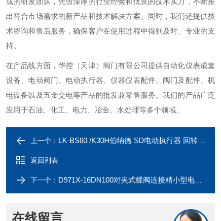
成的研发团队，凭借深厚的行业经验和优良的技术实力，不断推
出符合市场需求的新产品和技术解决方案。同时，我们还提供技
术咨询和售后服务，确保客户在使用过程中得到及时、专业的支
持。
在产品线方面，华控（天津）阀门有限公司提供自动化仪表成套
设备、电动阀门、电动执行器、仪器仪表配件、阀门及配件、机
电设备以及五金交电等产品的批发兼零售服务。我们的产品广泛
应用于石油、化工、电力、冶金、水处理等多个领域。
LK-BS60 /K30H伯纳德 SD电动执行器 回转类角行程阀门
上一个：
返回列表
D971X-16DN100对夹式蝶阀连接精小型电动执行器
下一个：
在线留言