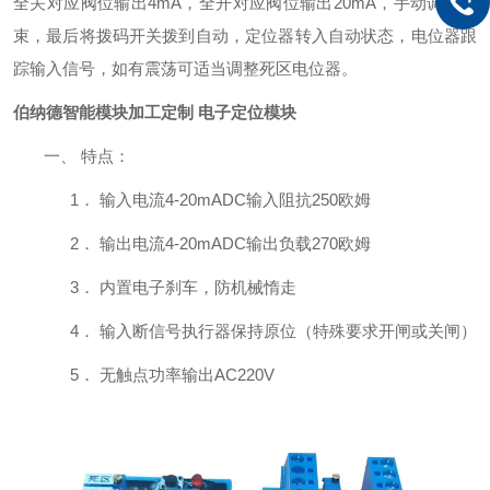
全关对应阀位输出4mA，全开对应阀位输出20mA，手动调式结
束，最后将拨码开关拨到自动，定位器转入自动状态，电位器跟
踪输入信号，如有震荡可适当调整死区电位器。
伯纳德智能模块加工定制 电子定位模块
一、
特点：
1．
输入电流
4-20mADC输入阻抗250欧姆
2．
输出电流
4-20mADC输出负载270欧姆
3．
内置电子刹车，防机械惰走
4．
输入断信号执行器保持原位（特殊要求开闸或关闸）
5．
无触点功率输出
AC220V