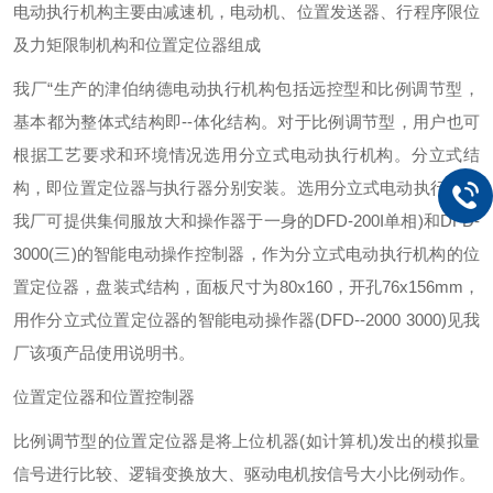
电动执行机构主要由减速机，电动机、位置发送器、行程序限位
及力矩限制机构和位置定位器组成
我厂
“生产的津伯纳德电动执行机构包括远控型和比例调节型，
基本都为整体式结构即
--
体化结构。对于比例调节型，用户也可
根据工艺要求和环境情况选用分立式电动执行机构。分立式结
构，即位置定位器与执行器分别安装。选用分立式电动执行机构
我厂可提供集伺服放大和操作器于一身的
DFD-200I
单相
)
和
DFD-
3000(
三
)
的智能电动操作控制器，作为分立式电动执行机构的位
置定位器，盘装式结构，面板尺寸为
80x160
，开孔
76x156mm
，
用作分立式位置定位器的智能电动操作器
(DFD--2000 3000)
见我
厂该项产品使用说明书。
位置定位器和位置控制器
比例调节型的位置定位器是将上位机器
(
如计算机
)
发出的模拟量
信号进行比较、逻辑变换放大、驱动电机按信号大小比例动作。