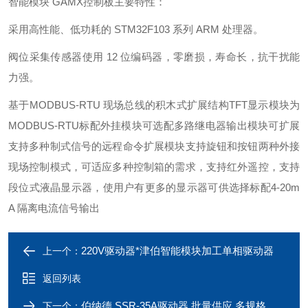
智能模块 GAMX控制板
主要特性：
采用高性能、低功耗的 STM32F103
系列
ARM
处理器。
阀位采集传感器使用
12
位编码器，零磨损，寿命长，抗干扰能
力强。
基于
MODBUS
‐
RT
U
现场总线的积木式扩展结构
TFT
显示模块为
MODBUS
‐
RTU
标配外挂模块可选配多路继电器输出模块可扩展
支持多种制式信号的远程命令扩展模块支持旋钮和按钮两种外接
现场控制模式，可适应多种控制箱的需求，支持红外遥控，支持
段位式液晶显示器，使用户有更多的显示器可供选择标配
4
‐
20m
A
隔离电流信号输出
220V驱动器*津伯智能模块加工单相驱动器
上一个：
返回列表
伯纳德 SSR-35A驱动器 批量供应 多规格 控制模块
下一个：