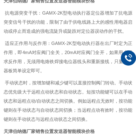
天津伯纳德厂家销售位置发送器智能模块价格
抗电源突变干扰：
GAMX-2K
型电动执行器定位器增加了抗电源
突变信号干扰的功能，限制了由于供电线路上大的感性用电器启
动或停止而造成的强电流陡升或陡跌对定位器误动作的干扰。
适应正作用与反作用：
GAMX-2K
型电动执行器在出厂时定为正
作用，即
4mA
对应阀门全关，
20mA
对应阀门全开，如果用户要
求反作用，无须用电烙铁焊接电位器线头和重新接线，只要定位
器板简单设定即可。
手动状态时，按增加键和减少键可以直接控制阀门转动。手动状
态优先级大于远程点动状态和自动状态。短按功能键可以在手动
状态和远程点动
/
自动状态之间切换。例如远程点无效时，按功能
键则在手动状态与自动状态间切换；当远程点动有效时，按功能
键则在手动状态与远程点动状态之间切换。
天津伯纳德厂家销售位置发送器智能模块价格