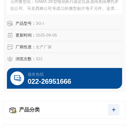
元件微型化：GAMX-2K型电动执行器定位器选用美国摩托罗
拉公司、马克西姆公司等进口的微型贴片电子元件。这类元
件初是专为航空航天和军用设备等领域研制的，其体积小、
重量轻、功能强、可靠性高，我们采用微型贴片电子元件，
产品型号：
SG-I
不仅增强了定位器的功能，而且提高了精度和可靠性。
更新时间：
2025-09-05
厂商性质：
生产厂家
浏览次数：
322
服务热线
022-26951666
产品分类