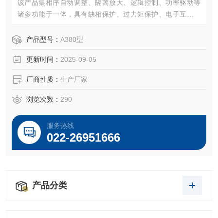
该产品集相序自动调整、隔离放大、逻辑控制、功率驱动等
诸多功能于一体，具有缺相保护、过力矩保护、电子互锁保
护、禁动延时保护、等*的保护功能。该产品具有抗干扰能力
强、性能可靠、抗震、防潮、体积小、接线简单，调试方便
产品型号：
A380型
等优点。
更新时间：
2025-09-05
厂商性质：
生产厂家
浏览次数：
290
服务热线
022-26951666
产品分类