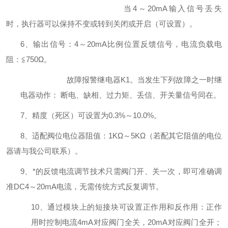
当
4～20mA输入信号丢失
时，执行器可以保持不变或转到关闭或开启（可设置）。
6、输出信号：4～20mA比例位置反馈信号，电流负载电
阻：≦750Ω。
故障报警继电器
K1。
当发生下列故障之一时继
电器动作：
断电、缺相、过力矩、丢信、开关量信号同在。
7、精度（死区）可设置为0.3%～10.0%。
8、适配阀位电位器阻值：1KΩ～5KΩ（若配其它阻值的电位
器请与我公司联系）。
9、*的反馈电流调节技术只需阀门开、关一次，即可准确调
准DC4～20mA电流，无需传统方式反复调节。
10、通过模块上的短接块可设置正作用和反作用：正作
用时控制电流4mA对应阀门全关，20mA对应阀门全开；