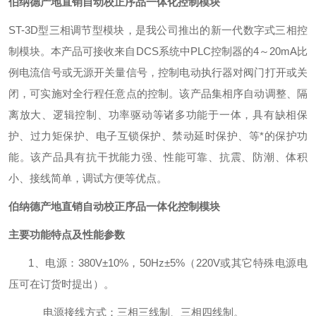
伯纳德产地直销自动校正序品一体化控制模块
ST-3D
型三相调节型模块，
是我公司推出的新一代数字式三相控
制模块。本产品可
接收来自
DCS
系统中
PLC
控制器的
4
～
20mA
比
例电流信号或无源开关量信号，控制电动执行器对阀门打开或关
闭，可实施对全行程任意点的控制。该产品集相序自动调整、隔
离放大、逻辑控制、功率驱动等诸多功能于一体，具有缺相保
护、过力矩保护、电子互锁保护、禁动延时保护、等*的保护功
能。该产品具有抗干扰能力强、性能可靠、抗震、防潮、体积
小、接线简单，调试方便等优点。
伯纳德产地直销自动校正序品一体化控制模块
主要功能特点及性能参数
1、电源：380V±10%，50Hz±5%（220V或其它特殊电源电
压可在订货时提出）。
电源接线方式：三相三线制、三相四线制。