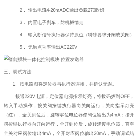
2．
输出电流
4-20mADC
输出负载270
欧姆
3．
内置电子刹车，防机械惰走
4．
输入断信号执行器保持原位（特殊要求开闸或关闸）
5．
无触点功率输出
AC220V
三、调试方法
1
、按电路图将定位器与执行器连接，并确认无误。
接通
220V
电源，定位器电源指示灯亮，将拨码拨到OFF
，
转入手动操作，按关阀按键执行器向关向运行，关向指示灯亮
（红），全关到位后，旋转零位电位器使阀位输出为4mA
；按开
阀按键执行器向开向运行，全开到位后，旋转满度电位器，直至
全关对应阀位输出4mA
，全开对应阀位输出20mA
，手动调式结