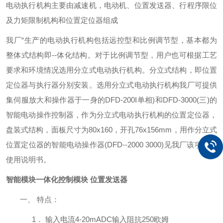
电动执行机构主要由减速机，电动机、位置发送器、行程序限位
及力矩限制机构和位置定位器组成
我厂
“生产的电动执行机构包括远控型和比例调节型，基本都为
整体式结构即
--
体化结构。对于比例调节型，用户也可根据工艺
要求和环境情况选用分立式电动执行机构。分立式结构，即位置
定位器与执行器分别安装。选用分立式电动执行机构我厂可提供
集伺服放大和操作器于一身的
DFD-200I
单相
)
和
DFD-3000(
三
)
的
智能电动操作控制器，作为分立式电动执行机构的位置定位器，
盘装式结构，面板尺寸为
80x160
，开孔
76x156mm
，用作分立式
位置定位器的智能电动操作器
(DFD--2000 3000)
见我厂该项产品
使用说明书。
智能模块一体化控制模块 位置发送器
一、
特点：
1．
输入电流
4-20mADC
输入阻抗250
欧姆