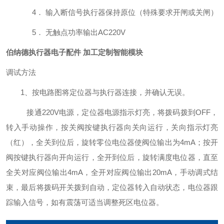
4．
输入断信号执行器保持原位（特殊要求开闸或关闸）
5．
无触点功率输出
AC220V
伯纳德执行器电子配件 加工定制智能模块
调试方法
1
、按电路图将定位器与执行器连接，并确认无误。
接通
220V
电源，定位器电源指示灯亮，将拨码拨到OFF
，
转入手动操作，按关阀按键执行器向关向运行，关向指示灯亮
（红），全关到位后，旋转零位电位器使阀位输出为4mA
；按开
阀按键执行器向开向运行，全开到位后，旋转满度电位器，直至
全关对应阀位输出4mA
，全开对应阀位输出20mA
，手动调式结
束，最后将拨码开关拨到自动，定位器转入自动状态，电位器跟
踪输入信号，如有震荡可适当调整死区电位器。