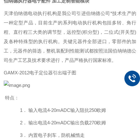
伯纳德执行器电子配件 加工定制智能模块
天津伯纳德电动执行机构是我公司引进伯纳德公司*技术生产的
一种定型产品，目前生产的系列电动执行机构包括多转、角行
程、直行程三大类的调节型，远控型
(
积分型
)
，二位式
(
开关型
)
及各种特殊型的执行机构。关键元器件全部进口，零部件的加
工，元器件的筛选，整机装配到性能测试都按照法国伯纳纳德公
司生产工艺及技术要求进行，产品严格执行国家标准。
GAMX-2012
电子定位器引出端子图
特点：
1．
输入电流
4-20mADC
输入阻抗250
欧姆
2．
输出电流
4-20mADC
输出负载270
欧姆
3．
内置电子刹车，防机械惰走